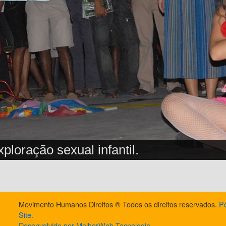
ploração sexual infantil.
Movimento Humanos Direitos ® Todos os direitos reservados.
Po
Site.
Desenvolvido por MelhorWeb Tecnologia