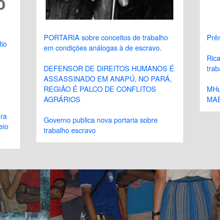
PORTARIA sobre conceitos de trabalho
Prê
io
em condições análogas à de escravo.
Rica
DEFENSOR DE DIREITOS HUMANOS É
trab
ASSASSINADO EM ANAPÚ, NO PARÁ,
REGIÃO É PALCO DE CONFLITOS
MHu
AGRÁRIOS
MA
ra
Governo publica nova portaria sobre
eio
trabalho escravo