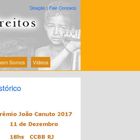
Doação
|
Fale Conosco
uem Somos
Vídeos
stórico