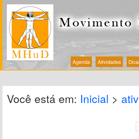
Agenda
Atividades
Dica
Você está em:
Inicial
>
ati