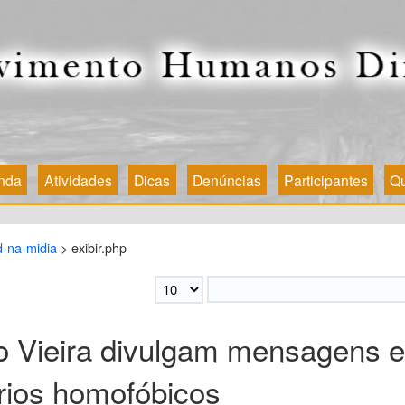
nda
Atividades
Dicas
Denúncias
Participantes
Q
-na-midia
> exibir.php
o Vieira divulgam mensagens em
rios homofóbicos