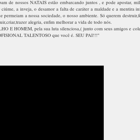
ipam de nossos NATAIS estão embarcando juntos , e pode apostar, mi
ciúme, a inveja, o desamor a falta de caráter a maldade e a mentira in
ue permeiam a nossa sociedade, o nosso ambiente. Só querem destruir,f
r,criar,trazer alegria, enfim melhorar a vida de todo nós.
 HOMEM, pela sua luta silenciosa,( junto com seus amigos e colegas
 PROFISIONAL TALENTOSO que você é. SEU PAI!!!"