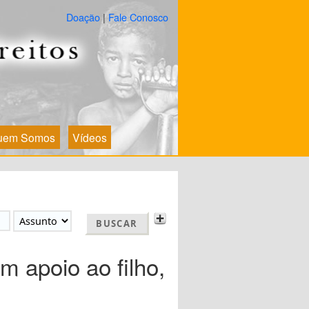
Doação
|
Fale Conosco
uem Somos
Vídeos
 apoio ao filho,