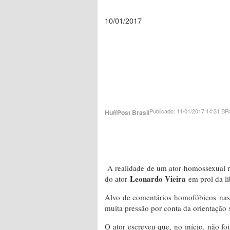
10/01/2017
Publicado:
11/01/2017 14:31 B
HuffPost Brasil
A realidade de um ator homossexual n
Leonardo Vieira
do ator
em prol da li
Alvo de comentários homofóbicos nas 
muita pressão por conta da orientação 
O ator escreveu que, no início, não fo