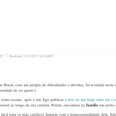
RST
Atualizado:
11/01/2017 14:31 BRST
o Brasil, com um périplo de dificuldades e dúvidas, foi revelada nest
berdade de ser quem é.
redes sociais, após o site Ego publicar
a foto de um beijo entre ele e
família
sexual ao longo de sua carreira. Porém, encontrou na
um porto 
i fácil para os pais católicos lidarem com a homossexualidade dele. E